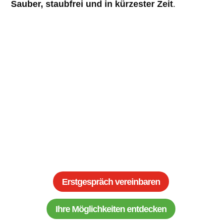
Sauber, staubfrei und in kürzester Zeit
.
Z
Komplette oder teilweise Bad-
Renovierung nach Ihren Bedürfnissen
Z
Altersgerechte und barrierefreie Dusch-
Lösungen
Z
Sauber & schnell – Umbau in nur
wenigen Tagen ohne große Baustelle
Z
Individuell für Sie geplant – von
erfahrenen Badplanern
Erstgespräch vereinbaren
Ihre Möglichkeiten entdecken