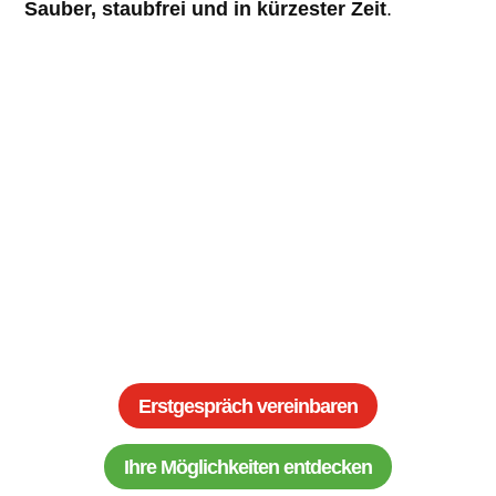
Sauber, staubfrei und in kürzester Zeit
.
Z
Komplette oder teilweise Bad-
Renovierung nach Ihren Bedürfnissen
Z
Altersgerechte und barrierefreie Dusch-
Lösungen
Z
Sauber & schnell – Umbau in nur
wenigen Tagen ohne große Baustelle
Z
Individuell für Sie geplant – von
erfahrenen Badplanern
Erstgespräch vereinbaren
Ihre Möglichkeiten entdecken