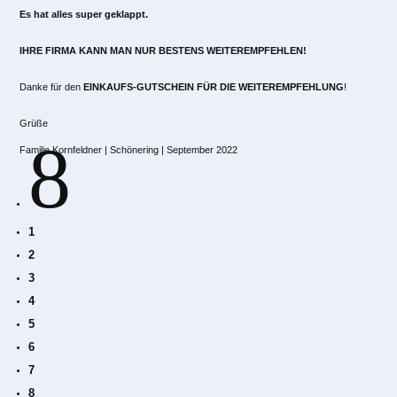
Es hat alles super geklappt.
IHRE FIRMA KANN MAN NUR BESTENS WEITEREMPFEHLEN!
Danke für den
EINKAUFS-GUTSCHEIN FÜR DIE WEITEREMPFEHLUNG
!
Grüße
8
Familie Kornfeldner | Schönering | September 2022
1
2
3
4
5
6
7
8