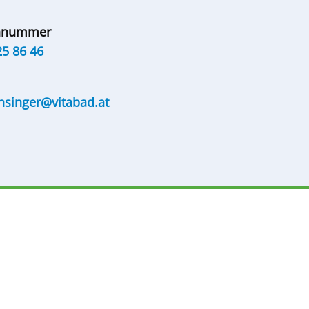
onnummer
25 86 46
nsinger@vitabad.at