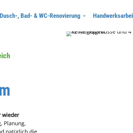
Dusch-, Bad- & WC-Renovierung
Handwerksarbei
eich
am
 wieder
, Planung,
d natürlich die