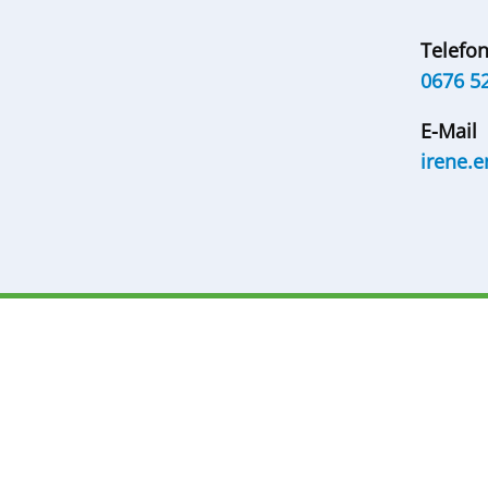
Telef
0676 5
E-Mail
irene.e