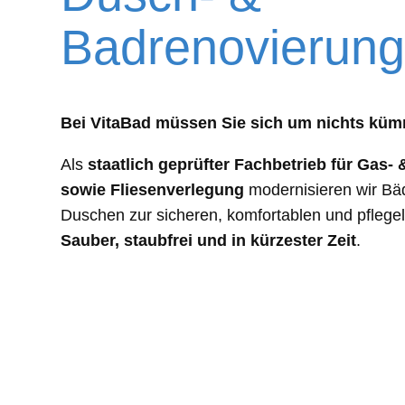
Badrenovierun
Bei VitaBad müssen Sie sich um nichts küm
Als
staatlich geprüfter Fachbetrieb für Gas- 
sowie Fliesenverlegung
modernisieren wir Bä
Duschen zur sicheren, komfortablen und pflege
Sauber, staubfrei und in kürzester Zeit
.
Z
Komplette oder teilweise Bad-Ren
Ihren Bedürfnissen
Z
Altersgerechte und barrierefreie 