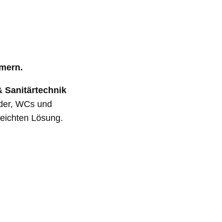
g
mern.
& Sanitärtechnik
der, WCs und
leichten Lösung.
ovierung nach
Dusch-Lösungen