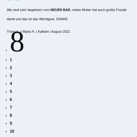
Alle sind sehr begeistert vom
NEUEN BAD
, meine Mutter hat auch große Freude
damit und das ist das Wichtigste. DANKE
8
Thomas u Maria H. | Kalham | August 2021
1
2
3
4
5
6
7
8
9
10