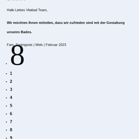
Hallo Liebes Vitabad Team,
Wir möchten Ihnen mitteilen, dass wir zufrieden sind mit der Gestaltung
unseres Bades.
8
Fam. Sprengseis | Wels | Februar 2023
1
2
3
4
5
6
7
8
9