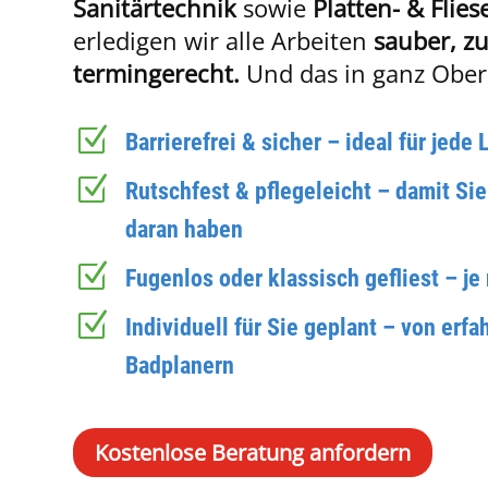
Sanitärtechnik
sowie
Platten- & Flies
erledigen wir alle Arbeiten
sauber, zu
termingerecht.
Und das in ganz Ober
Z
Barrierefrei & sicher – ideal für jede
Z
Rutschfest & pflegeleicht – damit Si
daran haben
Z
Fugenlos oder klassisch gefliest – j
Z
Individuell für Sie geplant – von erf
Badplanern
Kostenlose Beratung anfordern