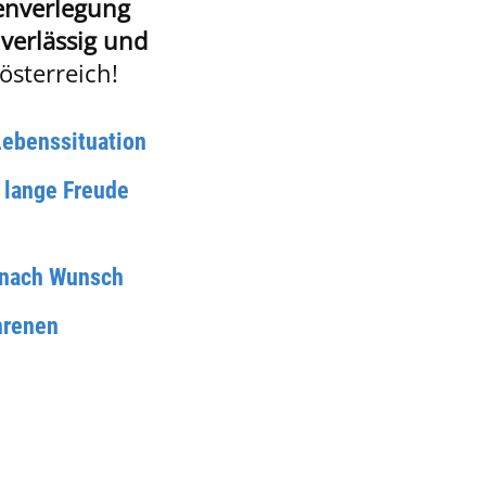
en­verlegung
verlässig und
österreich!
 Lebenssituation
e lange Freude
e nach Wunsch
ahrenen