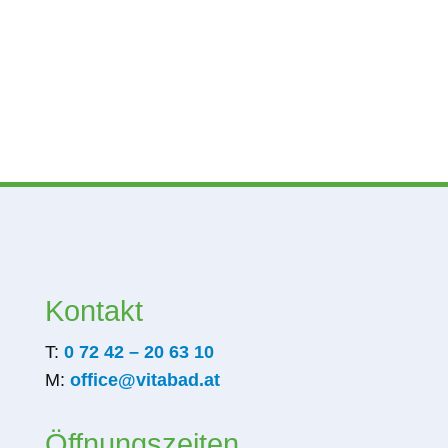
Kontakt
T:
0 72 42 – 20 63 10
M:
office@vitabad.at
Öffnungszeiten